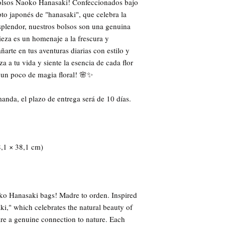
olsos Naoko Hanasaki! Confeccionados bajo 
o japonés de "hanasaki", que celebra la 
esplendor, nuestros bolsos son una genuina 
eza es un homenaje a la frescura y 
arte en tus aventuras diarias con estilo y 
 a tu vida y siente la esencia de cada flor 
 un poco de magia floral! 🌸✨
anda, el plazo de entrega será de 10 días.
8,1 × 38,1 cm)
ko Hanasaki bags! Madre to orden. Inspired 
i," which celebrates the natural beauty of 
are a genuine connection to nature. Each 