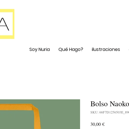
Soy Nuria
Qué Hago?
ilustraciones
Bolso Naoko
SKU: 66F7D1256503E_89
Precio
30,00 €