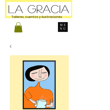
Talleres, cuentos y ilustraciones
ME
NU