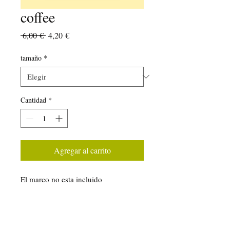
coffee
Precio
Precio
 6,00 € 
4,20 €
de
oferta
tamaño
*
Cantidad
*
Agregar al carrito
El marco no esta incluido
información