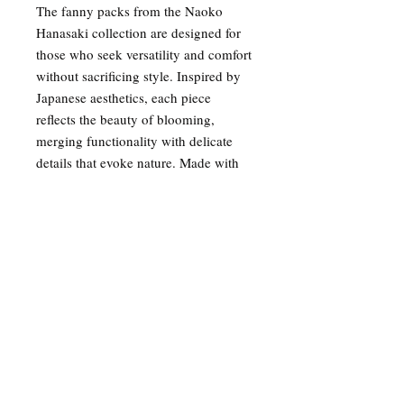
The fanny packs from the Naoko
Hanasaki collection are designed for
those who seek versatility and comfort
without sacrificing style. Inspired by
Japanese aesthetics, each piece
reflects the beauty of blooming,
merging functionality with delicate
details that evoke nature. Made with
lightweight and durable materials,
these fanny packs are ideal for
carrying essentials whether on a city
stroll or an outdoor adventure.
their adjustable and ergonomic design
fits any body, making each use a
comfortable experience.
Naoko Hanasaki captures the
harmony between floral elegance and
practical modernity, turning them into
a must-have for any fashion lover.