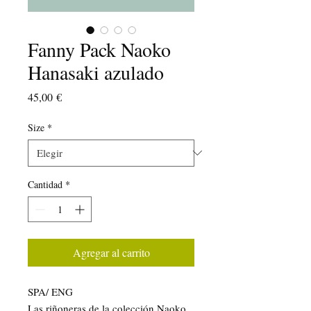
Fanny Pack Naoko
Hanasaki azulado
Precio
45,00 €
Size
*
Cantidad
*
Agregar al carrito
SPA/ ENG
Las riñoneras de la colección Naoko