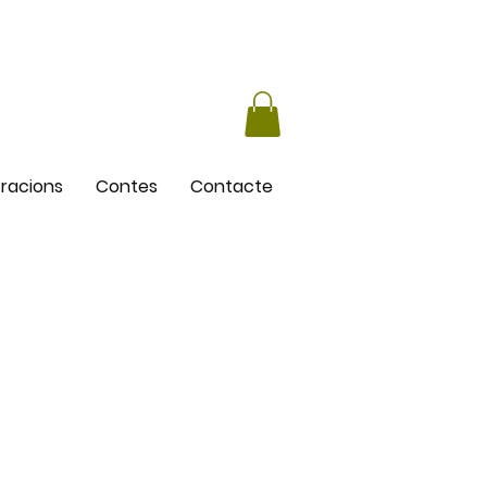
stracions
Contes
Contacte
ta