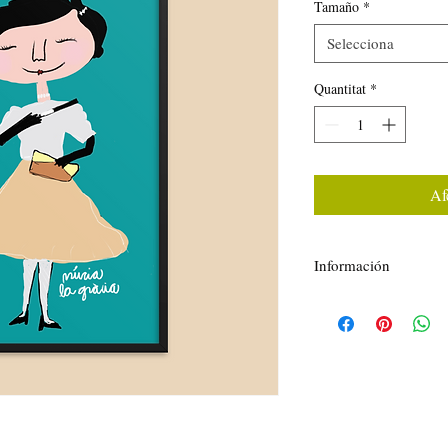
Tamaño
*
Selecciona
Quantitat
*
Afe
Información
Laminas Impreso en pap