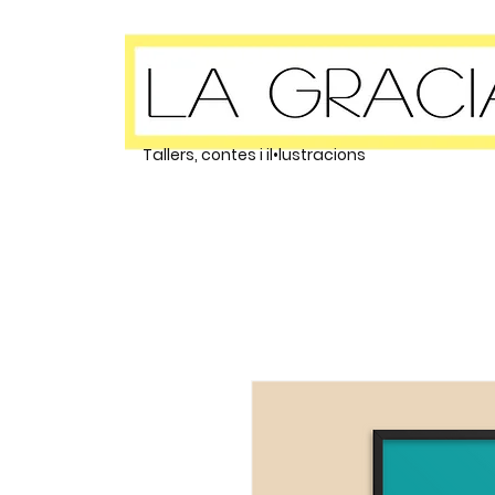
Tallers, contes i il•lustracions