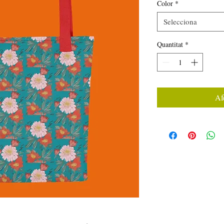
Color
*
Selecciona
Quantitat
*
Afe