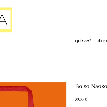
Qui Soc?
Il.lu
Bolso Naoko
Price
30,00 €