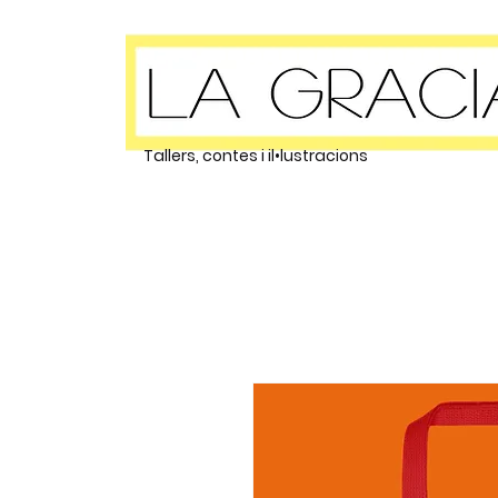
Tallers, contes i il•lustracions