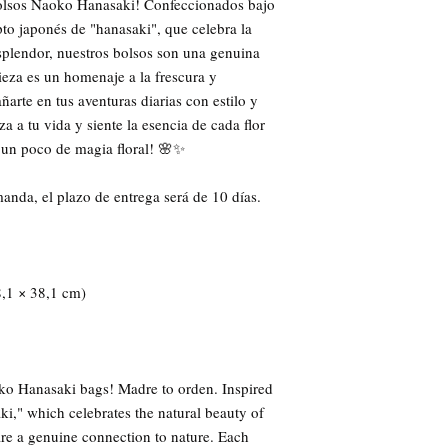
olsos Naoko Hanasaki! Confeccionados bajo 
o japonés de "hanasaki", que celebra la 
esplendor, nuestros bolsos son una genuina 
eza es un homenaje a la frescura y 
arte en tus aventuras diarias con estilo y 
 a tu vida y siente la esencia de cada flor 
 un poco de magia floral! 🌸✨
anda, el plazo de entrega será de 10 días.
8,1 × 38,1 cm)
ko Hanasaki bags! Madre to orden. Inspired 
i," which celebrates the natural beauty of 
are a genuine connection to nature. Each 