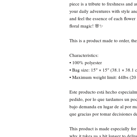
piece is a tribute to freshness and 
your daily adventures with style an
and feel the essence of each flower i
floral magic! 🌸✨
This is a product made to order, the
Characteristics:
• 100% polyester
• Bag size: 15″ × 15″ (38.1 × 38.1 
• Maximum weight limit: 44lbs (20
Este producto está hecho especialm
pedido, por lo que tardamos un poc
bajo demanda en lugar de al por ma
que gracias por tomar decisiones 
This product is made especially for
why it takes us a bit longer to del