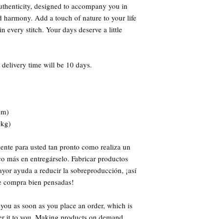
authenticity, designed to accompany you in 
d harmony. Add a touch of nature to your life 
n every stitch. Your days deserve a little 
 delivery time will be 10 days.
cm)
 kg)
ente para usted tan pronto como realiza un 
o más en entregárselo. Fabricar productos 
yor ayuda a reducir la sobreproducción, ¡así 
de compra bien pensadas!
 you as soon as you place an order, which is 
iver it to you. Making products on demand 